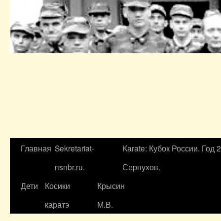
Главная
Sekretariat-
Karate: Кубок России. Год 
nsnbr.ru.
Серпухов.
Дети
Косики
Крысин
каратэ
М.В.