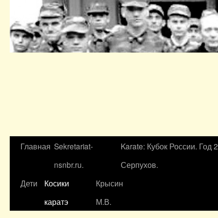
Главная
Sekretariat-
Karate: Кубок России. Год 
nsnbr.ru.
Серпухов.
Дети
Косики
Крысин
каратэ
М.В.