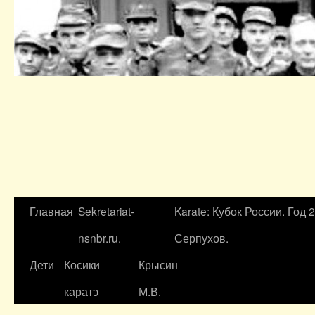
Главная
Sekretariat-
Karate: Кубок России. Год 
nsnbr.ru.
Серпухов.
Дети
Косики
Крысин
каратэ
М.В.