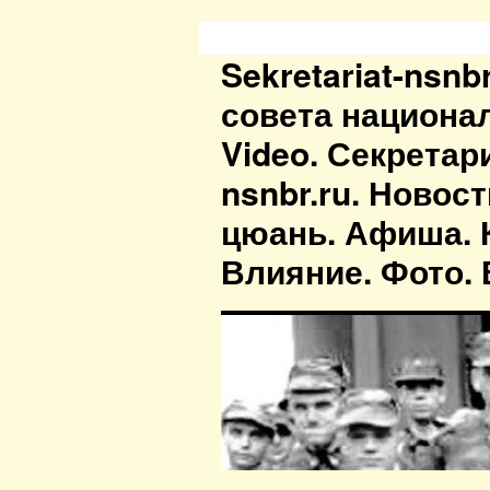
Sekretariat-nsn
совета национа
Video. Секретар
nsnbr.ru. Новос
цюань. Афиша. К
Влияние. Фото. В