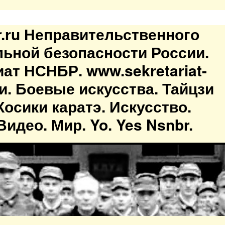
br.ru Неправительственного
льной безопасности России.
иат НСНБР. www.sekretariat-
ти. Боевые искусства. Тайцзи
осики каратэ. Искусство.
идео. Мир. Yo. Yes Nsnbr.