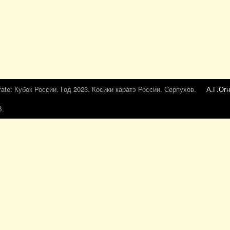
rate: Кубок России. Год 2023. Косики каратэ России. Серпухов.
А.Г.Огн
В.