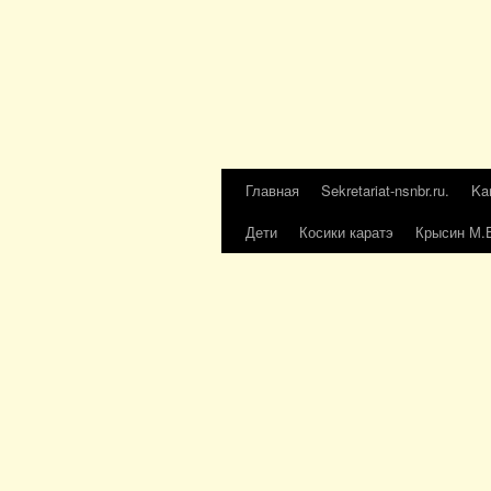
Главная
Sekretariat-nsnbr.ru.
Ka
Дети
Косики каратэ
Крысин М.