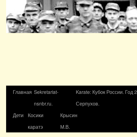
Главная
Sekretariat-
Karate: Кубок России. Год 
nsnbr.ru.
Серпухов.
Дети
Косики
Крысин
каратэ
М.В.