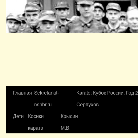
Главная
Sekretariat-
Karate: Кубок России. Год 
nsnbr.ru.
Серпухов.
Дети
Косики
Крысин
каратэ
М.В.