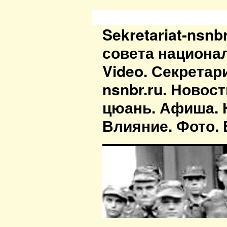
Sekretariat-nsn
совета национа
Video. Секретар
nsnbr.ru. Новос
цюань. Афиша. К
Влияние. Фото. В