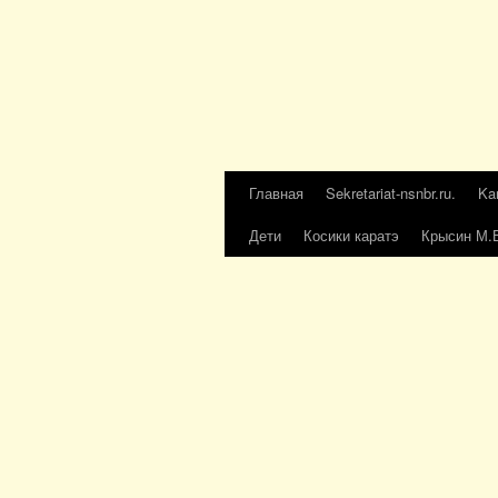
Главная
Sekretariat-nsnbr.ru.
Ka
Дети
Косики каратэ
Крысин М.