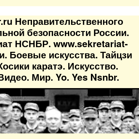
br.ru Неправительственного
льной безопасности России.
иат НСНБР. www.sekretariat-
ти. Боевые искусства. Тайцзи
осики каратэ. Искусство.
идео. Мир. Yo. Yes Nsnbr.