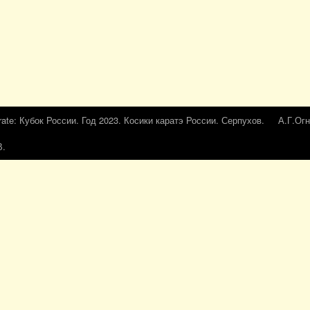
rate: Кубок России. Год 2023. Косики каратэ России. Серпухов.
А.Г.Огн
В.