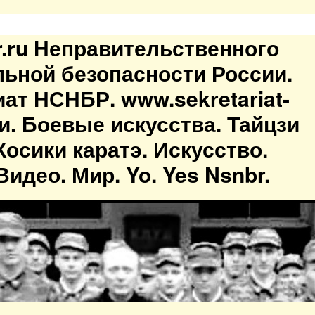
br.ru Неправительственного
льной безопасности России.
иат НСНБР. www.sekretariat-
ти. Боевые искусства. Тайцзи
осики каратэ. Искусство.
идео. Мир. Yo. Yes Nsnbr.