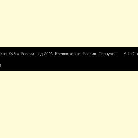
rate: Кубок России. Год 2023. Косики каратэ России. Серпухов.
А.Г.Огн
В.