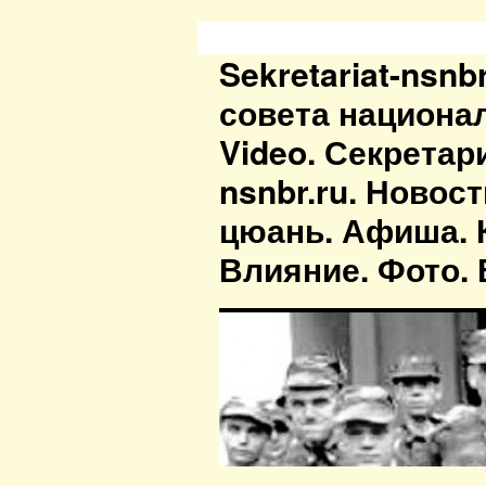
Sekretariat-nsn
совета национа
Video. Секретар
nsnbr.ru. Новос
цюань. Афиша. К
Влияние. Фото. В