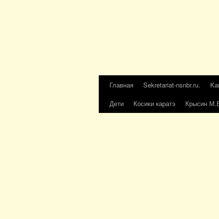
Главная
Sekretariat-nsnbr.ru.
Ka
Дети
Косики каратэ
Крысин М.