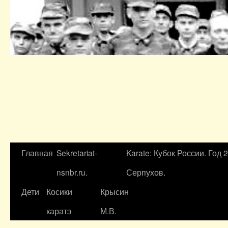
Главная
Sekretariat-
Karate: Кубок России. Год 
nsnbr.ru.
Серпухов.
Дети
Косики
Крысин
каратэ
М.В.