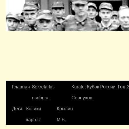
Главная
Sekretariat-
Karate: Кубок России. Год 
nsnbr.ru.
Серпухов.
Дети
Косики
Крысин
каратэ
М.В.