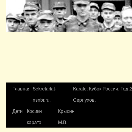
Главная
Sekretariat-
Karate: Кубок России. Год 
nsnbr.ru.
Серпухов.
Дети
Косики
Крысин
каратэ
М.В.