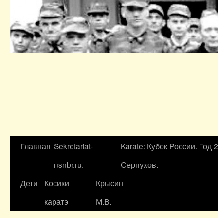
Главная
Sekretariat-
Karate: Кубок России. Год 
nsnbr.ru.
Серпухов.
Дети
Косики
Крысин
каратэ
М.В.