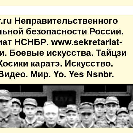
br.ru Неправительственного
льной безопасности России.
иат НСНБР. www.sekretariat-
ти. Боевые искусства. Тайцзи
осики каратэ. Искусство.
идео. Мир. Yo. Yes Nsnbr.