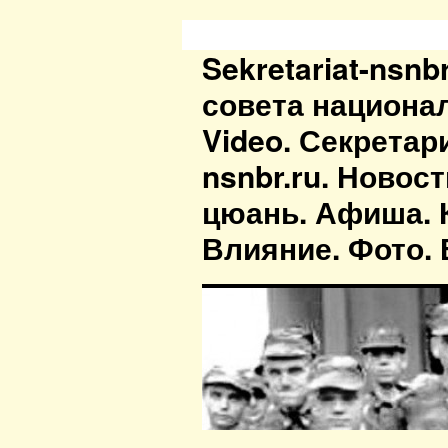
Sekretariat-nsn
совета национа
Video. Секретар
nsnbr.ru. Новос
цюань. Афиша. К
Влияние. Фото. В