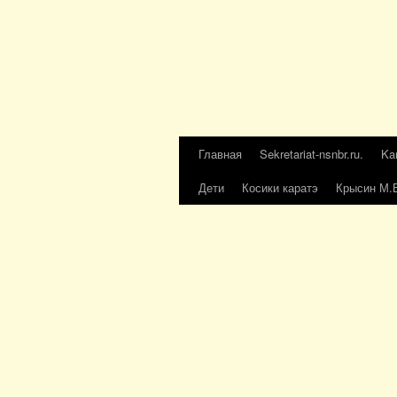
Главная
Sekretariat-nsnbr.ru.
Ka
Дети
Косики каратэ
Крысин М.