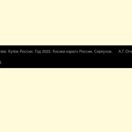
rate: Кубок России. Год 2023. Косики каратэ России. Серпухов.
А.Г.Огн
В.