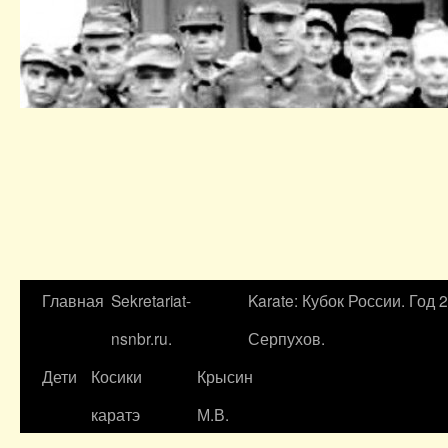
Главная
Sekretariat-
Karate: Кубок России. Год 
nsnbr.ru.
Серпухов.
Дети
Косики
Крысин
каратэ
М.В.