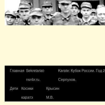
Главная
Sekretariat-
Karate: Кубок России. Год 
nsnbr.ru.
Серпухов.
Дети
Косики
Крысин
каратэ
М.В.