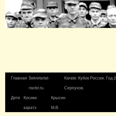
Главная
Sekretariat-
Karate: Кубок России. Год 
nsnbr.ru.
Серпухов.
Дети
Косики
Крысин
каратэ
М.В.