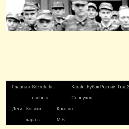
Главная
Sekretariat-
Karate: Кубок России. Год 
nsnbr.ru.
Серпухов.
Дети
Косики
Крысин
каратэ
М.В.