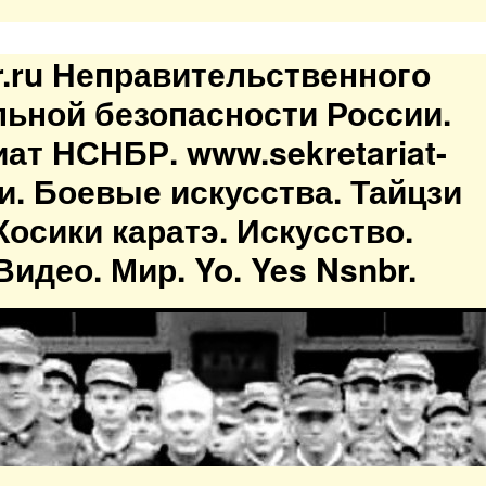
br.ru Неправительственного
льной безопасности России.
иат НСНБР. www.sekretariat-
ти. Боевые искусства. Тайцзи
осики каратэ. Искусство.
идео. Мир. Yo. Yes Nsnbr.