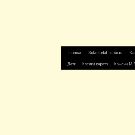
Главная
Sekretariat-nsnbr.ru.
Ka
Дети
Косики каратэ
Крысин М.