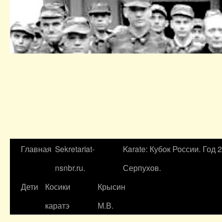
Главная
Sekretariat-
Karate: Кубок России. Год 
nsnbr.ru.
Серпухов.
Дети
Косики
Крысин
каратэ
М.В.