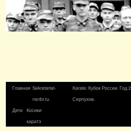
Главная
Sekretariat-
Karate: Кубок России. Год 
nsnbr.ru.
Серпухов.
Дети
Косики
каратэ