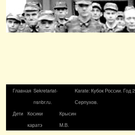
Главная
Sekretariat-
Karate: Кубок России. Год 
nsnbr.ru.
Серпухов.
Дети
Косики
Крысин
каратэ
М.В.