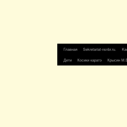
Главная
Sekretariat-nsnbr.ru.
Ka
Дети
Косики каратэ
Крысин М.