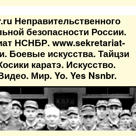
br.ru Неправительственного
льной безопасности России.
иат НСНБР. www.sekretariat-
ти. Боевые искусства. Тайцзи
осики каратэ. Искусство.
идео. Мир. Yo. Yes Nsnbr.