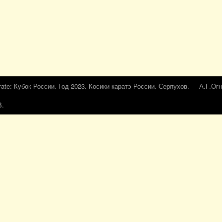
rate: Кубок России. Год 2023. Косики каратэ России. Серпухов.
А.Г.Огн
В.