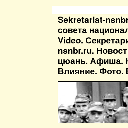
Sekretariat-nsn
совета национа
Video. Секретар
nsnbr.ru. Новос
цюань. Афиша. К
Влияние. Фото. В