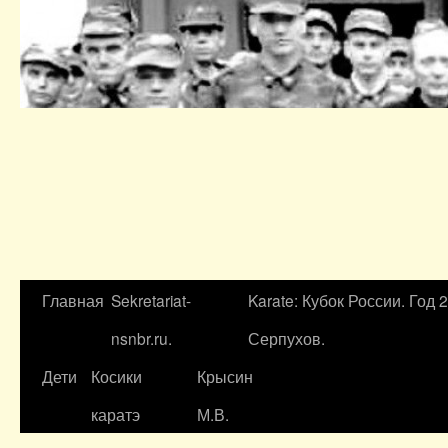
Главная
Sekretariat-
Karate: Кубок России. Год 
nsnbr.ru.
Серпухов.
Дети
Косики
Крысин
каратэ
М.В.