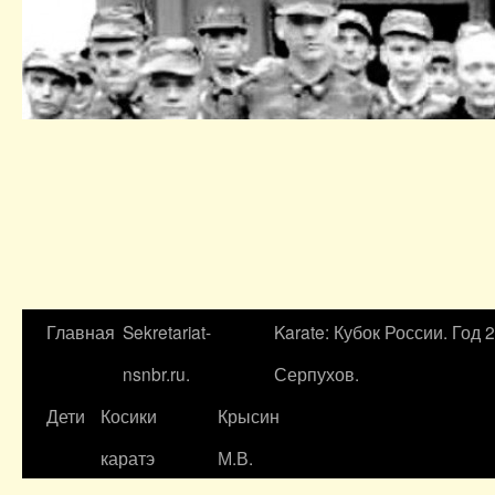
Главная
Sekretariat-
Karate: Кубок России. Год 
nsnbr.ru.
Серпухов.
Дети
Косики
Крысин
каратэ
М.В.