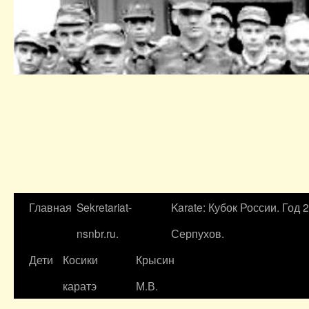
Главная
Sekretariat-
Karate: Кубок России. Год 
nsnbr.ru.
Серпухов.
Дети
Косики
Крысин
каратэ
М.В.