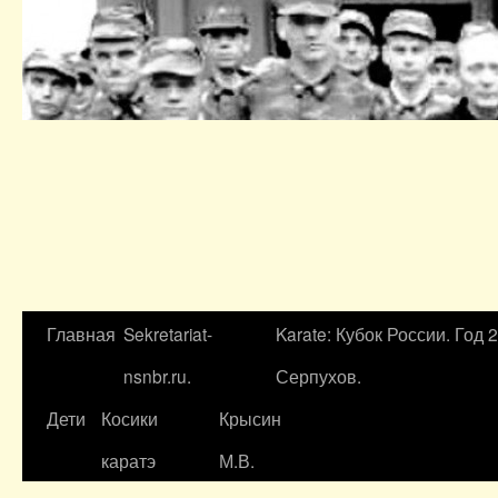
Главная
Sekretariat-
Karate: Кубок России. Год 
nsnbr.ru.
Серпухов.
Дети
Косики
Крысин
каратэ
М.В.