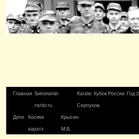
Главная
Sekretariat-
Karate: Кубок России. Год 
nsnbr.ru.
Серпухов.
Дети
Косики
Крысин
каратэ
М.В.