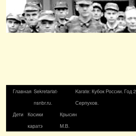
Главная
Sekretariat-
Karate: Кубок России. Год 
nsnbr.ru.
Серпухов.
Дети
Косики
Крысин
каратэ
М.В.