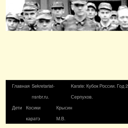
Главная
Sekretariat-
Karate: Кубок России. Год 
nsnbr.ru.
Серпухов.
Дети
Косики
Крысин
каратэ
М.В.