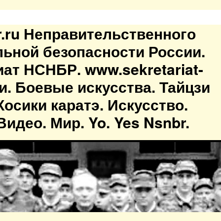
br.ru Неправительственного
льной безопасности России.
иат НСНБР. www.sekretariat-
ти. Боевые искусства. Тайцзи
осики каратэ. Искусство.
идео. Мир. Yo. Yes Nsnbr.