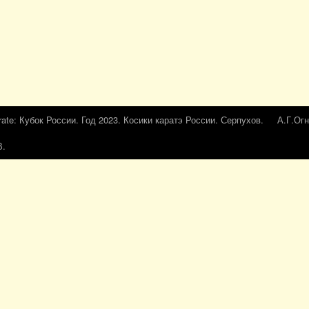
rate: Кубок России. Год 2023. Косики каратэ России. Серпухов.
А.Г.Огн
В.