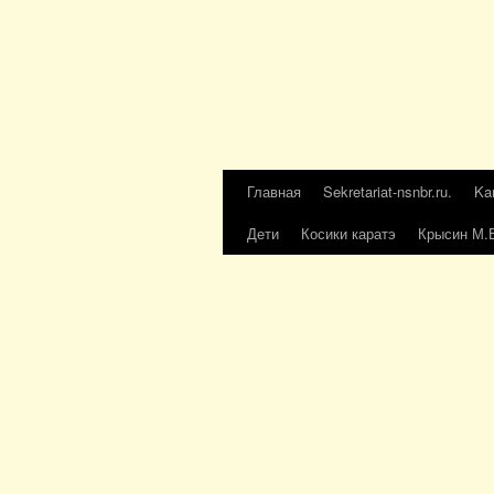
Главная
Sekretariat-nsnbr.ru.
Ka
Дети
Косики каратэ
Крысин М.