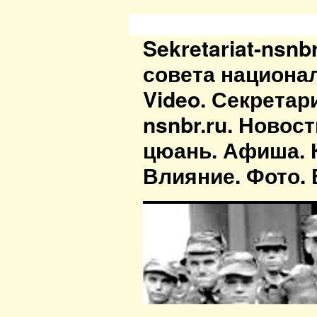
Sekretariat-nsn
совета национа
Video. Секретар
nsnbr.ru. Новос
цюань. Афиша. К
Влияние. Фото. В