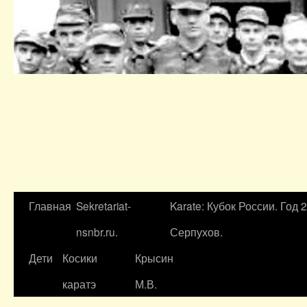
Главная
Sekretariat-
Karate: Кубок России. Год 
nsnbr.ru.
Серпухов.
Дети
Косики
Крысин
каратэ
М.В.