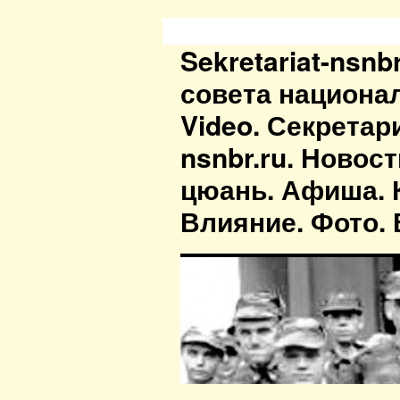
Sekretariat-nsn
совета национа
Video. Секретар
nsnbr.ru. Новос
цюань. Афиша. К
Влияние. Фото. В