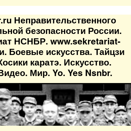
br.ru Неправительственного
льной безопасности России.
иат НСНБР. www.sekretariat-
ти. Боевые искусства. Тайцзи
осики каратэ. Искусство.
идео. Мир. Yo. Yes Nsnbr.