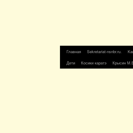
Главная
Sekretariat-nsnbr.ru.
Ka
Дети
Косики каратэ
Крысин М.