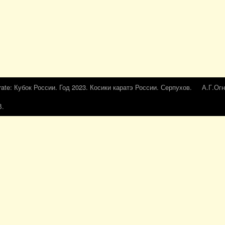
rate: Кубок России. Год 2023. Косики каратэ России. Серпухов.
А.Г.Огн
В.