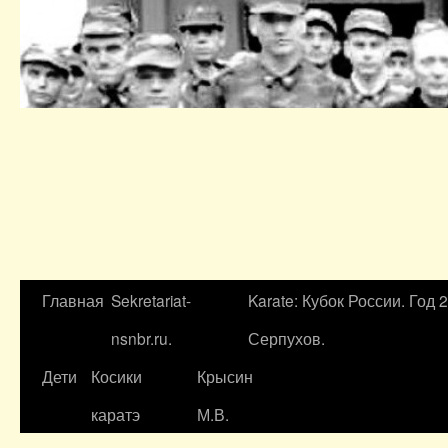
Главная
Sekretariat-
Karate: Кубок России. Год 
nsnbr.ru.
Серпухов.
Дети
Косики
Крысин
каратэ
М.В.