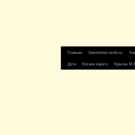
Главная
Sekretariat-nsnbr.ru.
Ka
Дети
Косики каратэ
Крысин М.