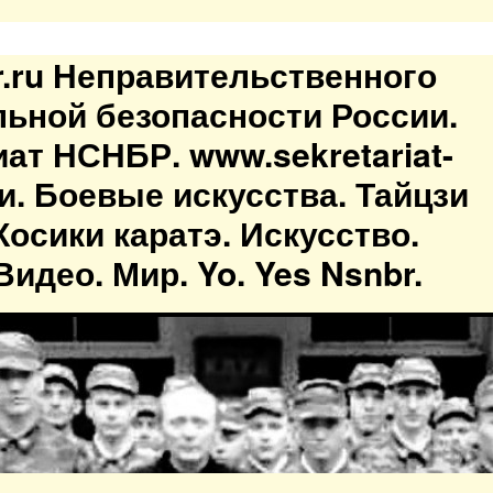
br.ru Неправительственного
льной безопасности России.
иат НСНБР. www.sekretariat-
ти. Боевые искусства. Тайцзи
осики каратэ. Искусство.
идео. Мир. Yo. Yes Nsnbr.