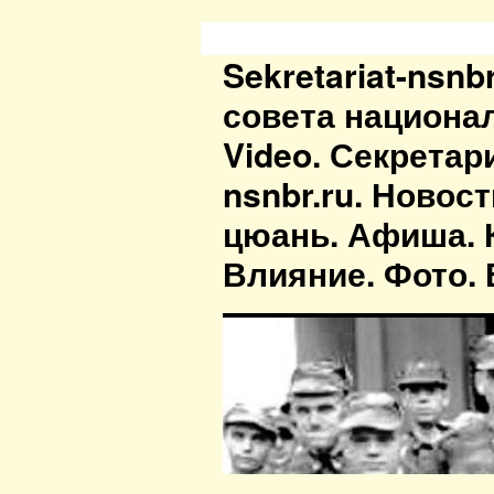
Sekretariat-nsn
совета национа
Video. Секретар
nsnbr.ru. Новос
цюань. Афиша. К
Влияние. Фото. В