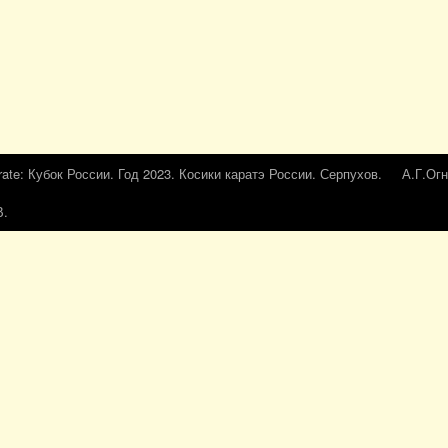
rate: Кубок России. Год 2023. Косики каратэ России. Серпухов.
А.Г.Огн
В.