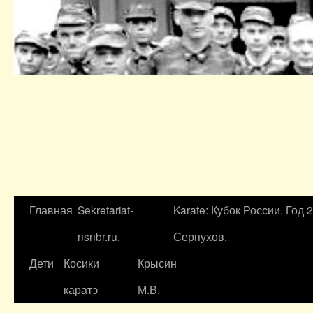
Главная
Sekretariat-
Karate: Кубок России. Год 
nsnbr.ru.
Серпухов.
Дети
Косики
Крысин
каратэ
М.В.