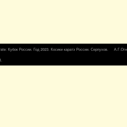
rate: Кубок России. Год 2023. Косики каратэ России. Серпухов.
А.Г.Огн
В.