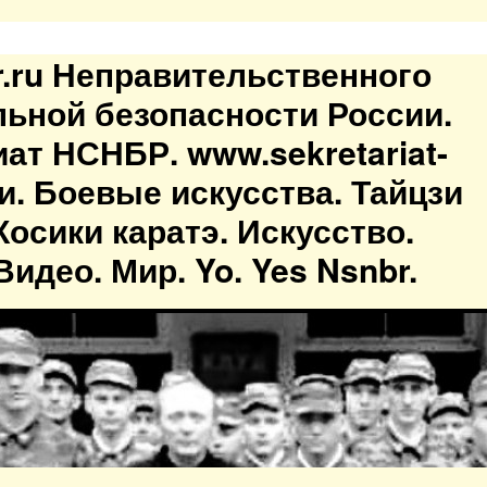
br.ru Неправительственного
льной безопасности России.
иат НСНБР. www.sekretariat-
ти. Боевые искусства. Тайцзи
осики каратэ. Искусство.
идео. Мир. Yo. Yes Nsnbr.