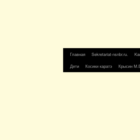
Главная
Sekretariat-nsnbr.ru.
Ka
Дети
Косики каратэ
Крысин М.