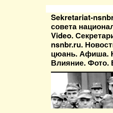
Sekretariat-nsn
совета национа
Video. Секретар
nsnbr.ru. Новос
цюань. Афиша. К
Влияние. Фото. В