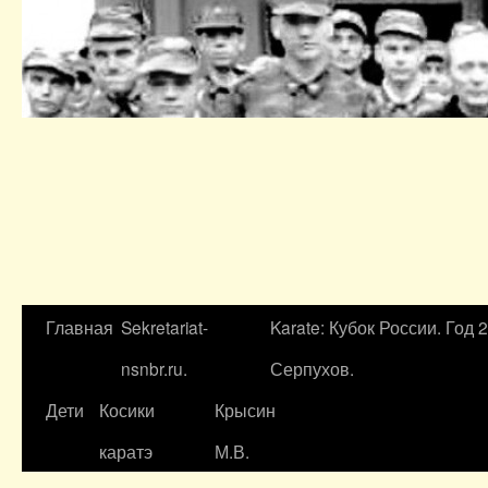
Главная
Sekretariat-
Karate: Кубок России. Год 
nsnbr.ru.
Серпухов.
Дети
Косики
Крысин
каратэ
М.В.