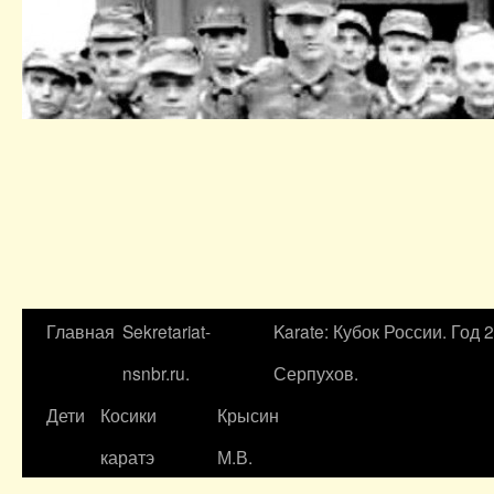
Главная
Sekretariat-
Karate: Кубок России. Год 
nsnbr.ru.
Серпухов.
Дети
Косики
Крысин
каратэ
М.В.