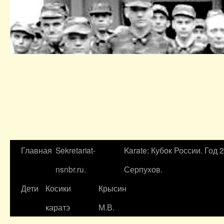
Главная
Sekretariat-
Karate: Кубок России. Год 
nsnbr.ru.
Серпухов.
Дети
Косики
Крысин
каратэ
М.В.