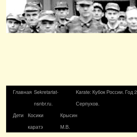
Главная
Sekretariat-
Karate: Кубок России. Год 
nsnbr.ru.
Серпухов.
Дети
Косики
Крысин
каратэ
М.В.