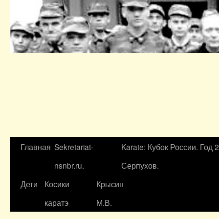
Главная
Sekretariat-
Karate: Кубок России. Год 
nsnbr.ru.
Серпухов.
Дети
Косики
Крысин
каратэ
М.В.