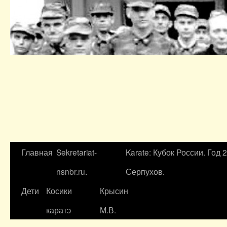
Главная
Sekretariat-
Karate: Кубок России. Год 
nsnbr.ru.
Серпухов.
Дети
Косики
Крысин
каратэ
М.В.