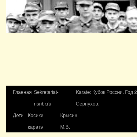
Главная
Sekretariat-
Karate: Кубок России. Год 
nsnbr.ru.
Серпухов.
Дети
Косики
Крысин
каратэ
М.В.