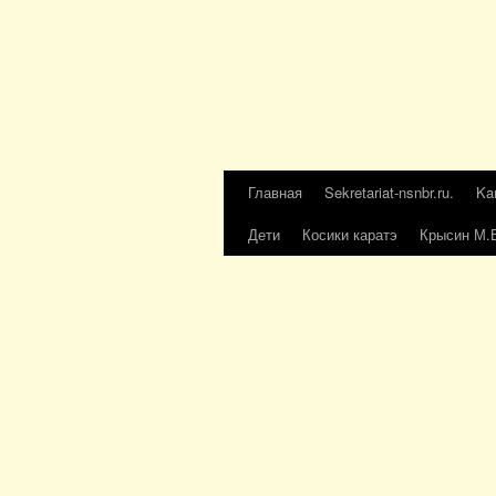
Главная
Sekretariat-nsnbr.ru.
Ka
Дети
Косики каратэ
Крысин М.