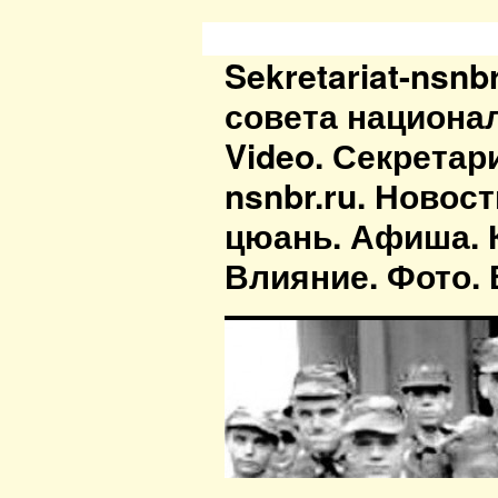
Sekretariat-nsn
совета национа
Video. Секретар
nsnbr.ru. Новос
цюань. Афиша. К
Влияние. Фото. В