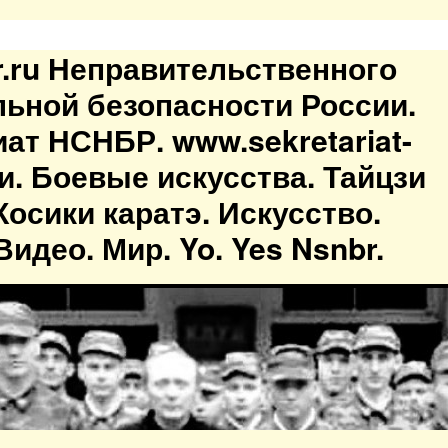
br.ru Неправительственного
льной безопасности России.
иат НСНБР. www.sekretariat-
ти. Боевые искусства. Тайцзи
осики каратэ. Искусство.
идео. Мир. Yo. Yes Nsnbr.