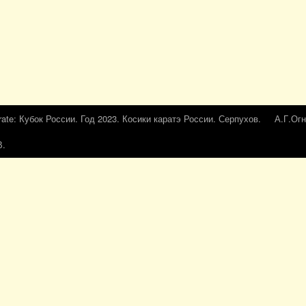
rate: Кубок России. Год 2023. Косики каратэ России. Серпухов.
А.Г.Огн
В.