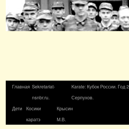
Главная
Sekretariat-
Karate: Кубок России. Год 
nsnbr.ru.
Серпухов.
Дети
Косики
Крысин
каратэ
М.В.