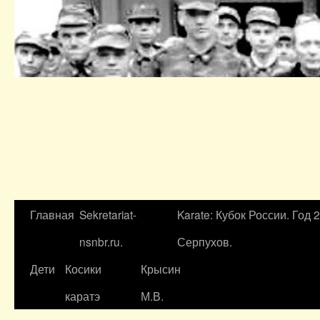
Главная
Sekretariat-
Karate: Кубок России. Год 
nsnbr.ru.
Серпухов.
Дети
Косики
Крысин
каратэ
М.В.