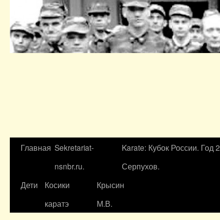
Главная
Sekretariat-
Karate: Кубок России. Год 
nsnbr.ru.
Серпухов.
Дети
Косики
Крысин
каратэ
М.В.