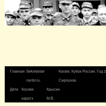
Главная
Sekretariat-
Karate: Кубок России. Год 
nsnbr.ru.
Серпухов.
Дети
Косики
Крысин
каратэ
М.В.