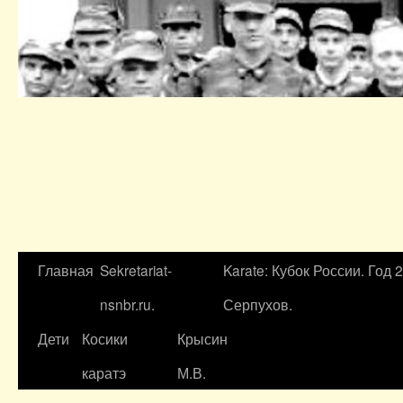
Главная
Sekretariat-
Karate: Кубок России. Год 
nsnbr.ru.
Серпухов.
Дети
Косики
Крысин
каратэ
М.В.