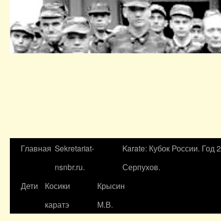
Главная
Sekretariat-
Karate: Кубок России. Год 
nsnbr.ru.
Серпухов.
Дети
Косики
Крысин
каратэ
М.В.